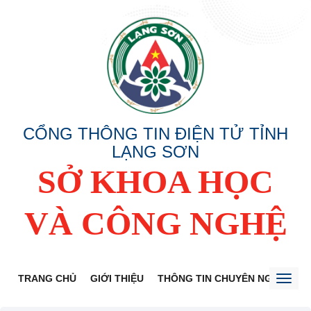
CỔNG THÔNG TIN ĐIỆN TỬ TỈNH
LẠNG SƠN
SỞ KHOA HỌC
VÀ CÔNG NGHỆ
TRANG CHỦ
GIỚI THIỆU
THÔNG TIN CHUYÊN NGÀNH
Toggl
naviga