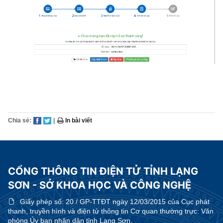
Chia sẻ:
|
In bài viết
CỔNG THÔNG TIN ĐIỆN TỬ TỈNH LẠNG
SƠN - SỞ KHOA HỌC VÀ CÔNG NGHỆ
Giấy phép số:
20 / GP-TTĐT ngày 12/03/2015 của Cục phát
thanh, truyền hình và điện tử thông tin Cơ quan thường trực: Văn
phòng Ủy ban nhân dân tỉnh Lạng Sơn.