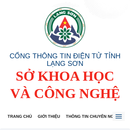
CỔNG THÔNG TIN ĐIỆN TỬ TỈNH
LẠNG SƠN
SỞ KHOA HỌC
VÀ CÔNG NGHỆ
TRANG CHỦ
GIỚI THIỆU
THÔNG TIN CHUYÊN NGÀNH
Toggl
naviga