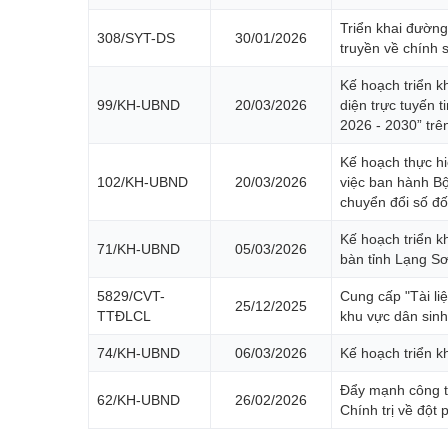
Triển khai đường
308/SYT-DS
30/01/2026
truyền về chính 
Kế hoạch triển k
99/KH-UBND
20/03/2026
diện trực tuyến t
2026 - 2030” trê
Kế hoạch thực h
102/KH-UBND
20/03/2026
việc ban hành Bộ
chuyển đổi số đối
Kế hoạch triển kh
71/KH-UBND
05/03/2026
bàn tỉnh Lạng S
5829/CVT-
Cung cấp "Tài li
25/12/2025
TTĐLCL
khu vực dân sin
74/KH-UBND
06/03/2026
Kế hoạch triển k
Đẩy mạnh công t
62/KH-UBND
26/02/2026
Chính trị về đột 