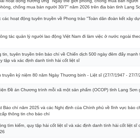
khai hoạt động hưởng ứng "Ngày thế giới phòng, chống mua bán người"
phòng, chống mua bán người 30/7" năm 2026 trên địa bàn tỉnh Lạng S
 các hoạt động tuyên truyền về Phong trào "Toàn dân đoàn kết xây dự
ông tác quản lý người lao động Việt Nam đi làm việc ở nước ngoài the
tin, tuyên truyền trên báo chí về Chiến dịch 500 ngày đêm đẩy mạnh 
y tập và xác định danh tính hài cốt liệt sĩ
truyền kỷ niệm 80 năm Ngày Thương binh - Liệt sĩ (27/7/1947 - 27/7/
iện Đề án Chương trình mỗi xã một sản phẩm (OCOP) tỉnh Lạng Sơn g
uật Báo chí năm 2025 và các Nghị định của Chính phủ về lĩnh vực báo ch
cấp thông tin cho báo chí
g tìm kiếm, quy tập hài cốt liệt sĩ và xác định danh tính hài cốt liệt sĩ 
026