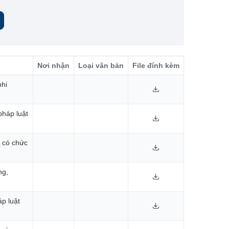
Nơi nhận
Loại văn bản
File đính kèm
phi
pháp luật
i có chức
ng,
p luật