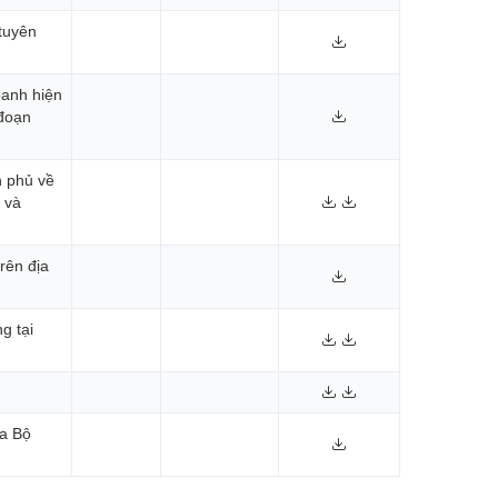
tuyên
oanh hiện
 đoạn
h phủ về
 và
rên địa
g tại
ủa Bộ