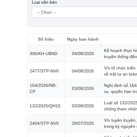
Loại văn bản
Số hiệu
Ngày ban hành
Kế hoạch thực hi
306/KH-UBND
04/08/2026
truyền thống đế
V/v tổ chức triể
2477/STP-NVII
04/08/2026
về trật tự an to
164/2026/NĐ-
Nghị định số 164
03/08/2026
CP
vụ, quyền hạn tr
Luật số 132/2025
132/2025/QH15
03/08/2026
chống tham nhũ
V/v tuyên truyền
2404/STP-NVII
28/07/2026
trong kỷ nguyên 