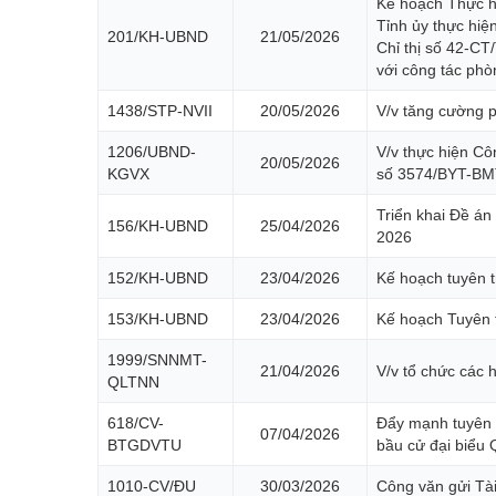
Kế hoạch Thực h
Tỉnh ủy thực hiệ
201/KH-UBND
21/05/2026
Chỉ thị số 42-CT
với công tác phò
1438/STP-NVII
20/05/2026
V/v tăng cường p
1206/UBND-
V/v thực hiện C
20/05/2026
KGVX
số 3574/BYT-BMT
Triển khai Đề án
156/KH-UBND
25/04/2026
2026
152/KH-UBND
23/04/2026
Kế hoạch tuyên 
153/KH-UBND
23/04/2026
Kế hoạch Tuyên 
1999/SNNMT-
21/04/2026
V/v tổ chức các 
QLTNN
618/CV-
Đẩy mạnh tuyên t
07/04/2026
BTGDVTU
bầu cử đại biểu 
1010-CV/ĐU
30/03/2026
Công văn gửi Tài