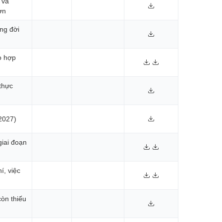
 và
ơn
ng đời
o hợp
thực
2027)
iai đoạn
í, việc
còn thiếu