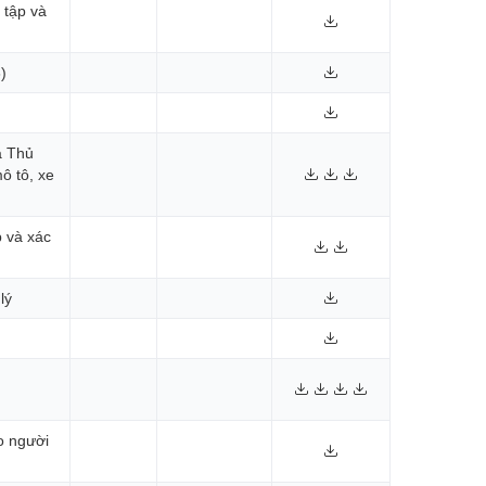
 tập và
)
a Thủ
ô tô, xe
p và xác
lý
o người