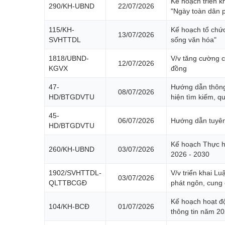
Kế hoạch triển 
290/KH-UBND
22/07/2026
"Ngày toàn dân 
115/KH-
Kế hoạch tổ chức
13/07/2026
SVHTTDL
sống văn hóa"
1818/UBND-
V/v tăng cường c
12/07/2026
KGVX
đồng
47-
Hướng dẫn thông 
08/07/2026
HD/BTGDVTU
hiện tìm kiếm, qu
45-
06/07/2026
Hướng dẫn tuyên 
HD/BTGDVTU
Kế hoạch Thực h
260/KH-UBND
03/07/2026
2026 - 2030
1902/SVHTTDL-
V/v triển khai L
03/07/2026
QLTTBCGĐ
phát ngôn, cung 
Kế hoạch hoạt độn
104/KH-BCĐ
01/07/2026
thông tin năm 2