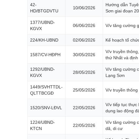
42-
Hướng dẫn Tuyên 
10/06/2026
HD/BTGDVTU
Sơn giai đoạn 2
1377/UBND-
06/06/2026
V/v tăng cường g
KGVX
224/KH-UBND
02/06/2026
Kế hoạch tổ chứ
V/v truyền thông
1587/CV-HĐPH
30/05/2026
thứ Nhất và địn
1292/UBND-
V/v tăng cường c
28/05/2026
KGVX
Lạng Sơn
1449/SVHTTDL-
25/05/2026
V/v truyền thôn
QLTTBCGĐ
V/v tiếp tục thự
1520/SNV-LĐVL
22/05/2026
dụng lao động đá
1224/UBND-
V/v tăng cường cô
22/05/2026
KTCN
dã, di cư