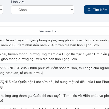
Lĩnh vực
Tìm kiếm
Tên văn bản
ện Đề án "Tuyên truyền phòng ngừa, ứng phó với các đe dọa an ninh 
n năm 2030, tầm nhìn đến năm 2045" trên địa bàn tỉnh Lạng Sơn
n khai, truyền thông, hưởng ứng tham gia Cuộc thi trực tuyến "Tìm hiểu 
àn giao thông đường bộ" trên địa bàn tỉnh Lạng Sơn
/2026/NĐ-CP của Chính phủ: Về kiểm soát tài sản, thu nhập của ngườ
ong cơ quan, tổ chức, đơn vị
/QH15 của Quốc hội: Luật sửa đổi, bổ sung một số điều của Luật Phò
ng
, hưởng ứng tham gia Cuộc thi trực tuyến Tìm hiểu về Hiến pháp và phá
số