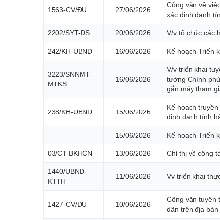
Công văn về việc
1563-CV/ĐU
27/06/2026
xác định danh tính
2202/SYT-DS
20/06/2026
V/v tổ chức các
242/KH-UBND
16/06/2026
Kế hoạch Triển kh
V/v triển khai t
3223/SNNMT-
16/06/2026
tướng Chính phủ 
MTKS
gắn máy tham gi
Kế hoạch truyền 
238/KH-UBND
15/06/2026
định danh tính hài
15/06/2026
Kế hoạch Triển k
03/CT-BKHCN
13/06/2026
Chỉ thị về công 
1440/UBND-
11/06/2026
Vv triển khai thự
KTTH
Công văn tuyên t
1427-CV/ĐU
10/06/2026
dân trên địa bàn