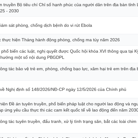
truyền Bộ tiêu chí Chỉ số hạnh phúc của người dân trên địa bàn tỉnh
025 - 2030
iám sát phòng, chống dịch bệnh do vi rút Ebola
c thực hiện Tháng hành động phòng, chống ma túy năm 2026
, phổ biến các luật, nghị quyết được Quốc hội khóa XVI thông qua tại K
h hướng một số nội dung PBGDPL
ông tác bảo vệ trẻ em, phòng, chống bạo lực, xâm hại trẻ em trên địa 
g về Nghị định số 148/2026/NĐ-CP ngày 12/5/2026 của Chính phủ
c hiện Đề án tuyên truyền, phổ biến pháp luật cho người lao động và ng
p ứng yêu cầu thực thi các cam kết quốc tế về lao động đến năm 203
ng tác tuyên truyền, đấu tranh, xử lý tình trạng săn, bắt các loài chi