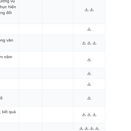
hường vụ
thực hiện
ng đối
ông văn
Sơn năm
26
; kết quả