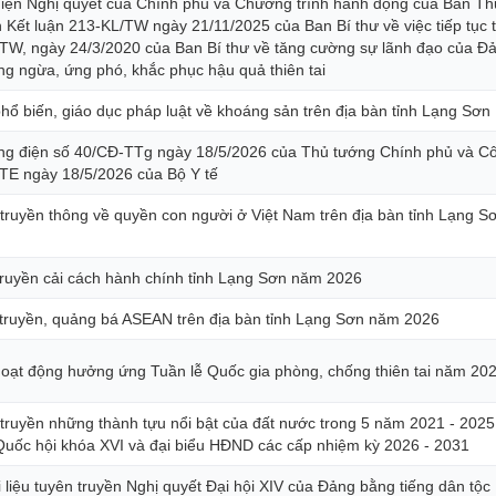
iện Nghị quyết của Chính phủ và Chương trình hành động của Ban T
n Kết luận 213-KL/TW ngày 21/11/2025 của Ban Bí thư về việc tiếp tục 
/TW, ngày 24/3/2020 của Ban Bí thư về tăng cường sự lãnh đạo của Đả
ng ngừa, ứng phó, khắc phục hậu quả thiên tai
hổ biến, giáo dục pháp luật về khoáng sản trên địa bàn tỉnh Lạng Sơn
ông điện số 40/CĐ-TTg ngày 18/5/2026 của Thủ tướng Chính phủ và C
E ngày 18/5/2026 của Bộ Y tế
 truyền thông về quyền con người ở Việt Nam trên địa bàn tỉnh Lạng 
truyền cải cách hành chính tỉnh Lạng Sơn năm 2026
truyền, quảng bá ASEAN trên địa bàn tỉnh Lạng Sơn năm 2026
hoạt động hưởng ứng Tuần lễ Quốc gia phòng, chống thiên tai năm 20
ruyền những thành tựu nổi bật của đất nước trong 5 năm 2021 - 2025
Quốc hội khóa XVI và đại biểu HĐND các cấp nhiệm kỳ 2026 - 2031
 liệu tuyên truyền Nghị quyết Đại hội XIV của Đảng bằng tiếng dân tộc