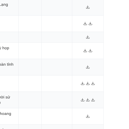
 Lạng
ỳ họp
bàn tỉnh
ười sử
0
m hoang