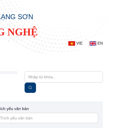
 LẠNG SƠN
G NGHỆ
VIE
EN
rích yếu văn bản