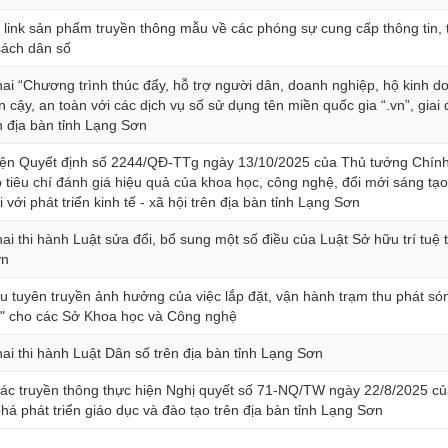
 link sản phẩm truyền thông mẫu về các phóng sự cung cấp thông tin, 
sách dân số
hai “Chương trình thúc đẩy, hỗ trợ người dân, doanh nghiệp, hộ kinh d
in cậy, an toàn với các dịch vụ số sử dụng tên miền quốc gia “.vn”, giai
n địa bàn tỉnh Lạng Sơn
iện Quyết định số 2244/QĐ-TTg ngày 13/10/2025 của Thủ tướng Chín
 tiêu chí đánh giá hiệu quả của khoa học, công nghệ, đổi mới sáng tạo
 với phát triển kinh tế - xã hội trên địa bàn tỉnh Lạng Sơn
ai thi hành Luật sửa đổi, bổ sung một số điều của Luật Sở hữu trí tuệ t
ơn
ệu tuyên truyền ảnh hưởng của việc lắp đặt, vận hành trạm thu phát són
h" cho các Sở Khoa học và Công nghệ
hai thi hành Luật Dân số trên địa bàn tỉnh Lạng Sơn
ác truyền thông thực hiện Nghị quyết số 71-NQ/TW ngày 22/8/2025 c
phá phát triển giáo dục và đào tạo trên địa bàn tỉnh Lạng Sơn