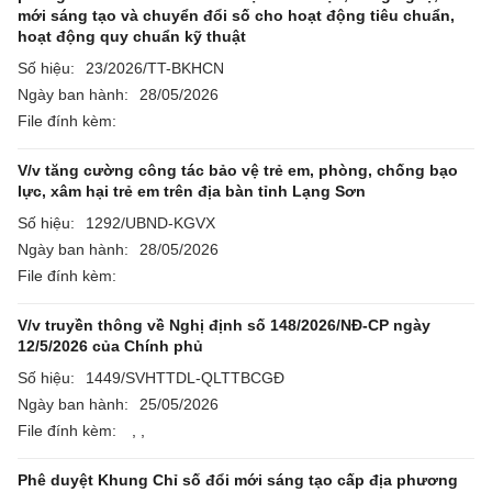
mới sáng tạo và chuyển đổi số cho hoạt động tiêu chuẩn,
hoạt động quy chuẩn kỹ thuật
Số hiệu:
23/2026/TT-BKHCN
Ngày ban hành:
28/05/2026
File đính kèm:
V/v tăng cường công tác bảo vệ trẻ em, phòng, chống bạo
lực, xâm hại trẻ em trên địa bàn tỉnh Lạng Sơn
Số hiệu:
1292/UBND-KGVX
Ngày ban hành:
28/05/2026
File đính kèm:
V/v truyền thông về Nghị định số 148/2026/NĐ-CP ngày
12/5/2026 của Chính phủ
Số hiệu:
1449/SVHTTDL-QLTTBCGĐ
Ngày ban hành:
25/05/2026
File đính kèm:
,
,
Phê duyệt Khung Chỉ số đổi mới sáng tạo cấp địa phương