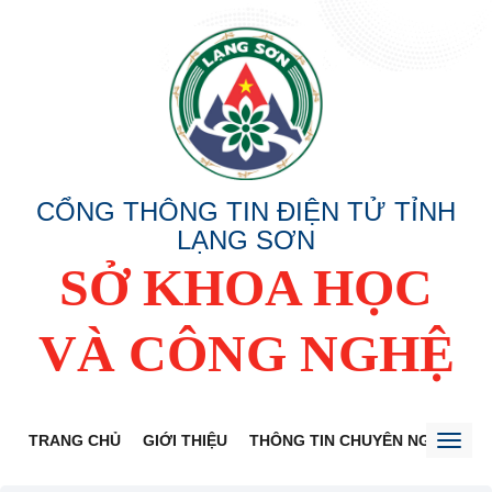
CỔNG THÔNG TIN ĐIỆN TỬ TỈNH
LẠNG SƠN
SỞ KHOA HỌC
VÀ CÔNG NGHỆ
TRANG CHỦ
GIỚI THIỆU
THÔNG TIN CHUYÊN NGÀNH
Toggl
naviga