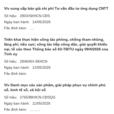
V/v cung cấp báo giá chi phí Tư vấn đầu tư ứng dụng CNTT
Số hiệu:
2803/SKHCN-CĐS
Ngày ban hành:
14/05/2026
File đính kèm:
,
,
Triển khai thực hiện công tác phòng, chống tham nhũng,
lãng phí, tiêu cực; công tác tiếp công dân, giải quyết khiếu
nại, tố cáo theo Thông báo số 63-TB/TU ngày 09/4/2026 của
Tỉnh ủy
Số hiệu:
2846/KH-SKHCN
Ngày ban hành:
12/05/2026
File đính kèm:
V/v Danh mục các sản phẩm, giải pháp phục vụ chính phủ
số, kinh tế số, xã hội số
Số hiệu:
2765/BKHCN-CĐSQG
Ngày ban hành:
11/05/2026
File đính kèm:
,
,
,
,
,