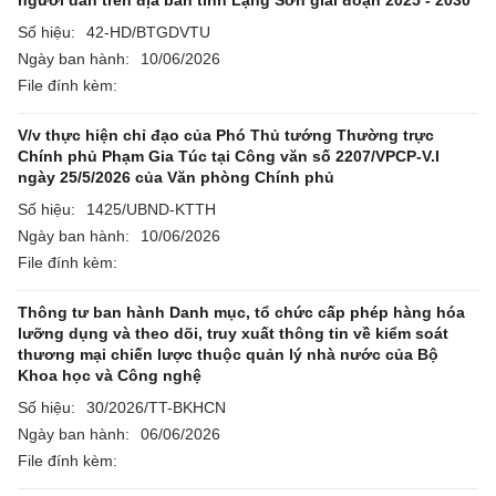
người dân trên địa bàn tỉnh Lạng Sơn giai đoạn 2025 - 2030
Số hiệu:
42-HD/BTGDVTU
Ngày ban hành:
10/06/2026
File đính kèm:
V/v thực hiện chỉ đạo của Phó Thủ tướng Thường trực
Chính phủ Phạm Gia Túc tại Công văn số 2207/VPCP-V.I
ngày 25/5/2026 của Văn phòng Chính phủ
Số hiệu:
1425/UBND-KTTH
Ngày ban hành:
10/06/2026
File đính kèm:
Thông tư ban hành Danh mục, tổ chức cấp phép hàng hóa
lưỡng dụng và theo dõi, truy xuất thông tin về kiểm soát
thương mại chiến lược thuộc quản lý nhà nước của Bộ
Khoa học và Công nghệ
Số hiệu:
30/2026/TT-BKHCN
Ngày ban hành:
06/06/2026
File đính kèm: