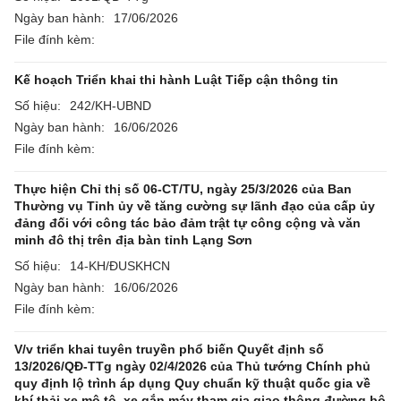
Ngày ban hành:
17/06/2026
File đính kèm:
Kế hoạch Triển khai thi hành Luật Tiếp cận thông tin
Số hiệu:
242/KH-UBND
Ngày ban hành:
16/06/2026
File đính kèm:
Thực hiện Chỉ thị số 06-CT/TU, ngày 25/3/2026 của Ban
Thường vụ Tỉnh ủy về tăng cường sự lãnh đạo của cấp ủy
đảng đối với công tác bảo đảm trật tự công cộng và văn
minh đô thị trên địa bàn tỉnh Lạng Sơn
Số hiệu:
14-KH/ĐUSKHCN
Ngày ban hành:
16/06/2026
File đính kèm:
V/v triển khai tuyên truyền phổ biến Quyết định số
13/2026/QĐ-TTg ngày 02/4/2026 của Thủ tướng Chính phủ
quy định lộ trình áp dụng Quy chuẩn kỹ thuật quốc gia về
khí thải xe mô tô, xe gắn máy tham gia giao thông đường bộ