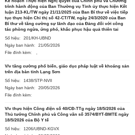
Kế hoạch Thực hiện Nghị quyết của Chính phủ và Chương
trình hành động của Ban Thường vụ Tỉnh ủy thực hiện Kết
luận 213-KL/TW ngày 21/11/2025 của Ban Bí thư về việc tiếp
tục thực hiện Chỉ thị số 42-CT/TW, ngày 24/3/2020 của Ban
Bí thư về tăng cường sự lãnh đạo của Đảng đối với công
tác phòng ngừa, ứng phó, khắc phục hậu quả thiên tai
Số hiệu:
201/KH-UBND
Ngày ban hành:
21/05/2026
File đính kèm:
,
V/v tăng cường phổ biến, giáo dục pháp luật về khoáng sản
trên địa bàn tỉnh Lạng Sơn
Số hiệu:
1438/STP-NVII
Ngày ban hành:
20/05/2026
File đính kèm:
V/v thực hiện Công điện số 40/CĐ-TTg ngày 18/5/2026 của
Thủ tướng Chính phủ và Công văn số 3574/BYT-BMTE ngày
18/5/2026 của Bộ Y tế
Số hiệu:
1206/UBND-KGVX