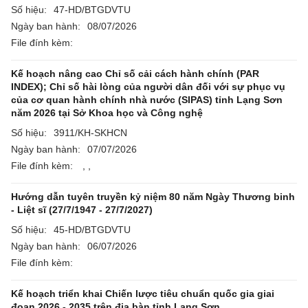
Số hiệu:
47-HD/BTGDVTU
Ngày ban hành:
08/07/2026
File đính kèm:
Kế hoạch nâng cao Chỉ số cải cách hành chính (PAR
INDEX); Chỉ số hài lòng của người dân đối với sự phục vụ
của cơ quan hành chính nhà nước (SIPAS) tỉnh Lạng Sơn
năm 2026 tại Sở Khoa học và Công nghệ
Số hiệu:
3911/KH-SKHCN
Ngày ban hành:
07/07/2026
File đính kèm:
,
,
Hướng dẫn tuyên truyền kỷ niệm 80 năm Ngày Thương binh
- Liệt sĩ (27/7/1947 - 27/7/2027)
Số hiệu:
45-HD/BTGDVTU
Ngày ban hành:
06/07/2026
File đính kèm:
Kế hoạch triển khai Chiến lược tiêu chuẩn quốc gia giai
đoạn 2026 - 2035 trên địa bàn tỉnh Lạng Sơn