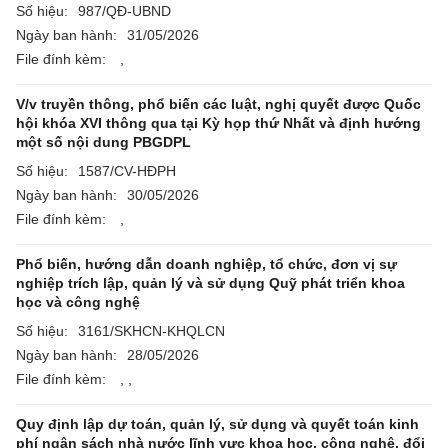
Số hiệu:
987/QĐ-UBND
Ngày ban hành:
31/05/2026
File đính kèm:
,
V/v truyền thông, phổ biến các luật, nghị quyết được Quốc
hội khóa XVI thông qua tại Kỳ họp thứ Nhất và định hướng
một số nội dung PBGDPL
Số hiệu:
1587/CV-HĐPH
Ngày ban hành:
30/05/2026
File đính kèm:
,
Phổ biến, hướng dẫn doanh nghiệp, tổ chức, đơn vị sự
nghiệp trích lập, quản lý và sử dụng Quỹ phát triển khoa
học và công nghệ
Số hiệu:
3161/SKHCN-KHQLCN
Ngày ban hành:
28/05/2026
File đính kèm:
,
,
Quy định lập dự toán, quản lý, sử dụng và quyết toán kinh
phí ngân sách nhà nước lĩnh vực khoa học, công nghệ, đổi