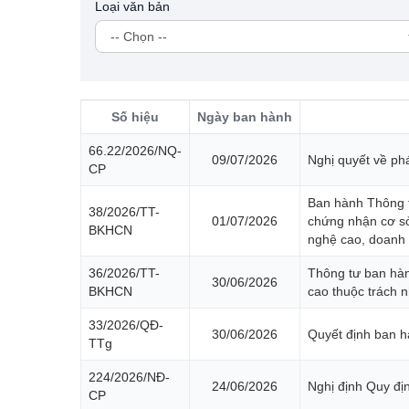
Loại văn bản
Số hiệu
Ngày ban hành
66.22/2026/NQ-
09/07/2026
Nghị quyết về phá
CP
Ban hành Thông tư
38/2026/TT-
01/07/2026
chứng nhận cơ s
BKHCN
nghệ cao, doanh n
36/2026/TT-
Thông tư ban hàn
30/06/2026
BKHCN
cao thuộc trách 
33/2026/QĐ-
30/06/2026
Quyết định ban h
TTg
224/2026/NĐ-
24/06/2026
Nghị định Quy địn
CP