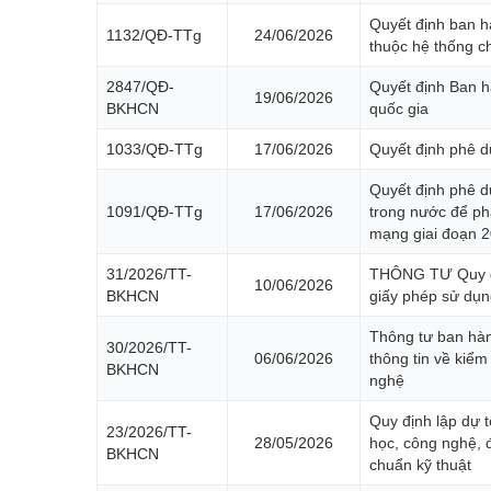
Quyết định ban h
1132/QĐ-TTg
24/06/2026
thuộc hệ thống ch
2847/QĐ-
Quyết định Ban hà
19/06/2026
BKHCN
quốc gia
1033/QĐ-TTg
17/06/2026
Quyết định phê du
Quyết định phê d
1091/QĐ-TTg
17/06/2026
trong nước để phá
mạng giai đoạn 2
31/2026/TT-
THÔNG TƯ Quy địn
10/06/2026
BKHCN
giấy phép sử dụng
Thông tư ban hàn
30/2026/TT-
06/06/2026
thông tin về kiể
BKHCN
nghệ
Quy định lập dự 
23/2026/TT-
28/05/2026
học, công nghệ, 
BKHCN
chuẩn kỹ thuật