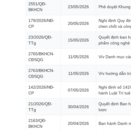
2551/QĐ-
23/05/2026
Phê duyệt Khung 
BKHCN
179/2026/NĐ-
Nghị định Quy đị
20/05/2026
CP
chen chốt và côn
23/2026/QĐ-
Quyết định ban h
15/05/2026
TTg
phẩm công nghệ c
2765/BKHCN-
11/05/2026
V/v Danh mục các 
CĐSQG
2763/BKHCN-
11/05/2026
V/v hướng dẫn tr
CĐSQG
142/2026/NĐ-
Nghị định số 142/
07/05/2026
CP
hành Luật Trí tuệ
21/2026/QĐ-
Quyết định Ban 
30/04/2026
TTg
lược
2163/QĐ-
20/04/2026
Ban hành Danh mụ
BKHCN