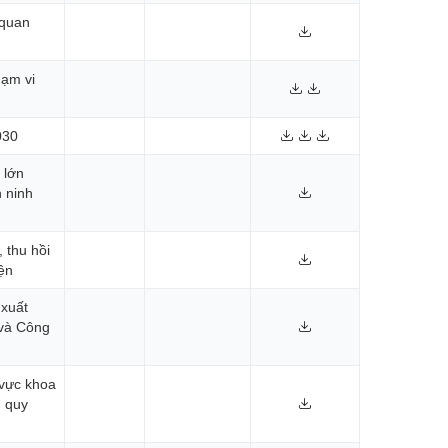
 quan
hạm vi
030
 lớn
n ninh
 thu hồi
ện
 xuất
 và Công
 vực khoa
g quy