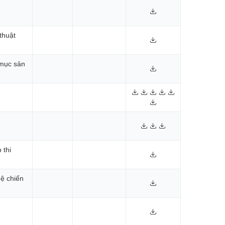
thuật
 mục sản
 thi
ệ chiến