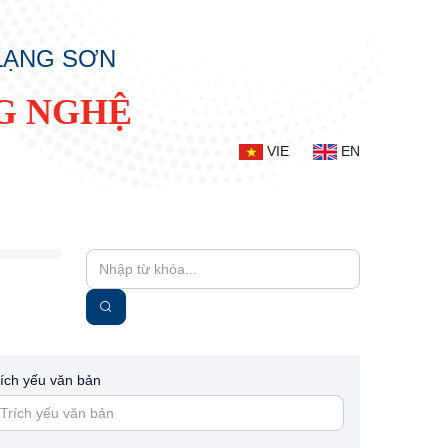
 LẠNG SƠN
G NGHỆ
VIE
EN
rích yếu văn bản