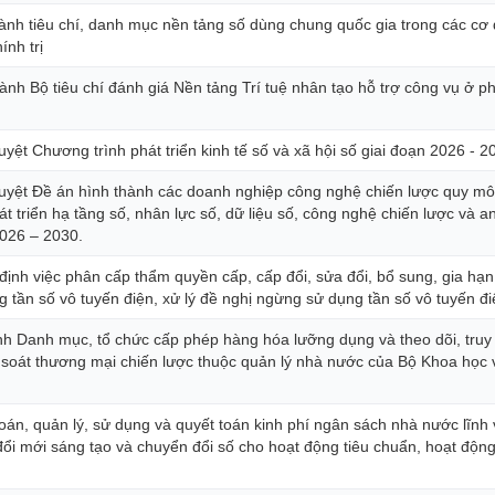
ành tiêu chí, danh mục nền tảng số dùng chung quốc gia trong các cơ
ính trị
nh Bộ tiêu chí đánh giá Nền tảng Trí tuệ nhân tạo hỗ trợ công vụ ở p
yệt Chương trình phát triển kinh tế số và xã hội số giai đoạn 2026 - 2
uyệt Đề án hình thành các doanh nghiệp công nghệ chiến lược quy mô
t triển hạ tầng số, nhân lực số, dữ liệu số, công nghệ chiến lược và a
026 – 2030.
h việc phân cấp thẩm quyền cấp, cấp đổi, sửa đổi, bổ sung, gia hạn,
 tần số vô tuyến điện, xử lý đề nghị ngừng sử dụng tần số vô tuyến đi
h Danh mục, tổ chức cấp phép hàng hóa lưỡng dụng và theo dõi, truy
m soát thương mại chiến lược thuộc quản lý nhà nước của Bộ Khoa học
toán, quản lý, sử dụng và quyết toán kinh phí ngân sách nhà nước lĩnh
đổi mới sáng tạo và chuyển đổi số cho hoạt động tiêu chuẩn, hoạt độn