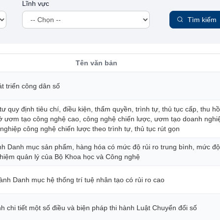
Lĩnh vực
Tìm kiếm
Tên văn bản
t triển công dân số
 quy định tiêu chí, điều kiện, thẩm quyền, trình tự, thủ tục cấp, thu hồ
ở ươm tạo công nghệ cao, công nghệ chiến lược, ươm tạo doanh nghi
ghiệp công nghệ chiến lược theo trình tự, thủ tục rút gọn
h Danh mục sản phẩm, hàng hóa có mức độ rủi ro trung bình, mức độ 
nhiệm quản lý của Bộ Khoa học và Công nghệ
ành Danh mục hệ thống trí tuệ nhân tạo có rủi ro cao
h chi tiết một số điều và biện pháp thi hành Luật Chuyển đổi số