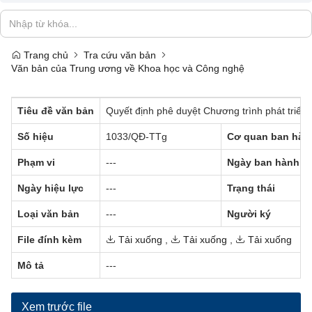
Trang chủ
Tra cứu văn bản
Văn bản của Trung ương về Khoa học và Công nghệ
Tiêu đề văn bản
Quyết định phê duyệt Chương trình phát triển k
Số hiệu
1033/QĐ-TTg
Cơ quan ban hàn
Phạm vi
---
Ngày ban hành
Ngày hiệu lực
---
Trạng thái
Loại văn bản
---
Người ký
File đính kèm
Tải xuống
,
Tải xuống
,
Tải xuống
Mô tả
---
Xem trước file