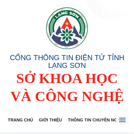
CỔNG THÔNG TIN ĐIỆN TỬ TỈNH
LẠNG SƠN
SỞ KHOA HỌC
VÀ CÔNG NGHỆ
TRANG CHỦ
GIỚI THIỆU
THÔNG TIN CHUYÊN NGÀNH
Toggl
naviga