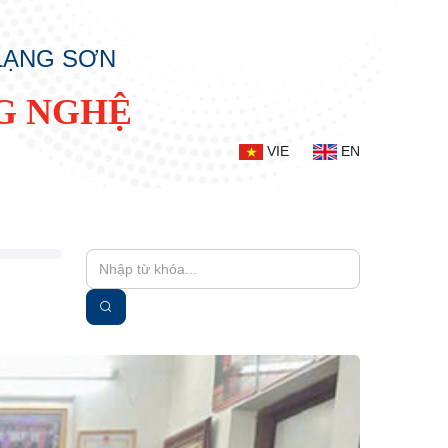
 LẠNG SƠN
G NGHỆ
VIE
EN