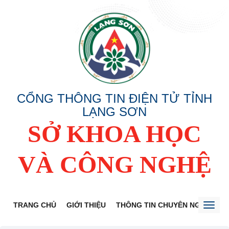
CỔNG THÔNG TIN ĐIỆN TỬ TỈNH
LẠNG SƠN
SỞ KHOA HỌC
VÀ CÔNG NGHỆ
TRANG CHỦ
GIỚI THIỆU
THÔNG TIN CHUYÊN NGÀNH
Toggl
naviga