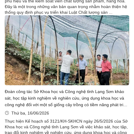
phù hiệu và thẻ kiểm soát viên chất lượng sản phẩm, hàng hóa.
Đây là một trong những văn bản quan trọng nhằm hoàn thiện hệ
thống quy định phục vụ triển khai Luật Chất lượng sản ...
Đoàn công tác Sở Khoa học và Công nghệ tỉnh Lạng Sơn khảo
sát, học tập kinh nghiệm về nghiên cứu, ứng dụng khoa học và
công nghệ đối với một số giống cây trồng có tiềm năng phát triển
tại tỉnh Lai Châu và tỉnh Sơn La
Thứ ba, 16/06/2026
Thực hiện Kế hoạch số 3121/KH-SKHCN ngày 26/5/2026 của Sở
Khoa học và Công nghệ tỉnh Lạng Sơn về việc khảo sát, học tập,
trao đổi kinh nghiệm về nghiên cứu, ứng dụng khoa học và công