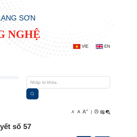
 LẠNG SƠN
G NGHỆ
VIE
EN
+
A
-
A
|
A
yết số 57