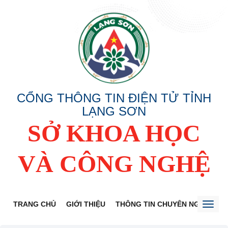
CỔNG THÔNG TIN ĐIỆN TỬ TỈNH
LẠNG SƠN
SỞ KHOA HỌC
VÀ CÔNG NGHỆ
TRANG CHỦ
GIỚI THIỆU
THÔNG TIN CHUYÊN NGÀNH
Toggl
naviga