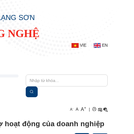
 LẠNG SƠN
G NGHỆ
VIE
EN
+
A
-
A
|
A
rợ hoạt động của doanh nghiệp