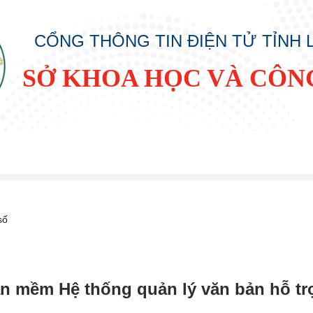
CỔNG THÔNG TIN ĐIỆN TỬ TỈNH
SỞ KHOA HỌC VÀ CÔN
số
ần mềm Hệ thống quản lý văn bản hỗ t