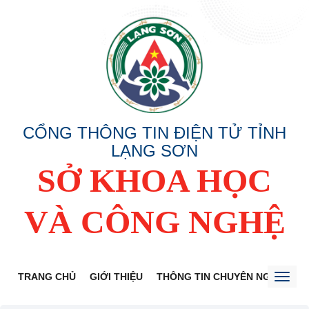
CỔNG THÔNG TIN ĐIỆN TỬ TỈNH
LẠNG SƠN
SỞ KHOA HỌC
VÀ CÔNG NGHỆ
TRANG CHỦ
GIỚI THIỆU
THÔNG TIN CHUYÊN NGÀNH
Toggl
naviga