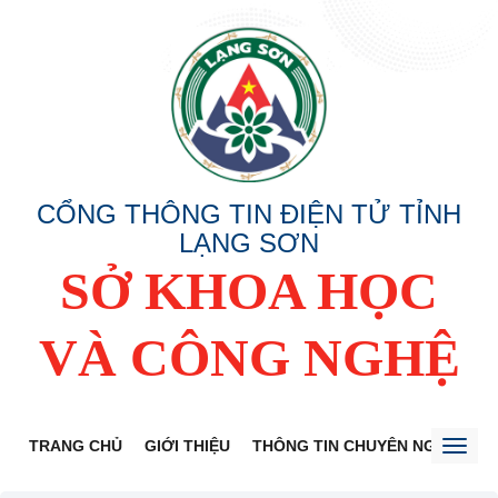
CỔNG THÔNG TIN ĐIỆN TỬ TỈNH
LẠNG SƠN
SỞ KHOA HỌC
VÀ CÔNG NGHỆ
TRANG CHỦ
GIỚI THIỆU
THÔNG TIN CHUYÊN NGÀNH
Toggl
naviga