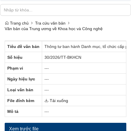
Trang chủ
Tra cứu văn bản
Văn bản của Trung ương về Khoa học và Công nghệ
Tiêu đề văn bản
Thông tư ban hành Danh mục, tổ chức cấp phép
Số hiệu
30/2026/TT-BKHCN
Phạm vi
---
Ngày hiệu lực
---
Loại văn bản
---
File đính kèm
Tải xuống
Mô tả
---
Xem trước file