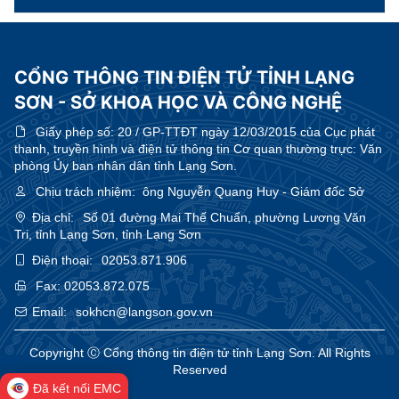
CỔNG THÔNG TIN ĐIỆN TỬ TỈNH LẠNG
SƠN - SỞ KHOA HỌC VÀ CÔNG NGHỆ
Giấy phép số:
20 / GP-TTĐT ngày 12/03/2015 của Cục phát
thanh, truyền hình và điện tử thông tin Cơ quan thường trực: Văn
phòng Ủy ban nhân dân tỉnh Lạng Sơn.
Chịu trách nhiệm:
ông Nguyễn Quang Huy - Giám đốc Sở
Địa chỉ:
Số 01 đường Mai Thế Chuẩn, phường Lương Văn
Tri, tỉnh Lạng Sơn, tỉnh Lạng Sơn
Điện thoại:
02053.871.906
Fax:
02053.872.075
Email:
sokhcn@langson.gov.vn
Copyright Ⓒ Cổng thông tin điện tử tỉnh Lạng Sơn. All Rights
Reserved
Đã kết nối EMC