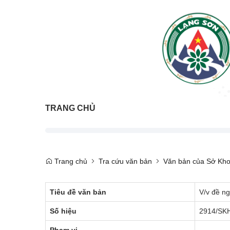
TRANG CHỦ
Trang chủ
Tra cứu văn bản
Văn bản của Sở Kho
Tiêu đề văn bản
V/v đề n
Số hiệu
2914/SK
Phạm vi
---