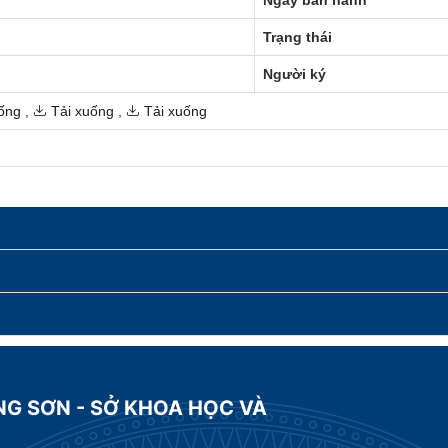
Trạng thái
Người ký
ống
,
Tải xuống
,
Tải xuống
NG SƠN - SỞ KHOA HỌC VÀ