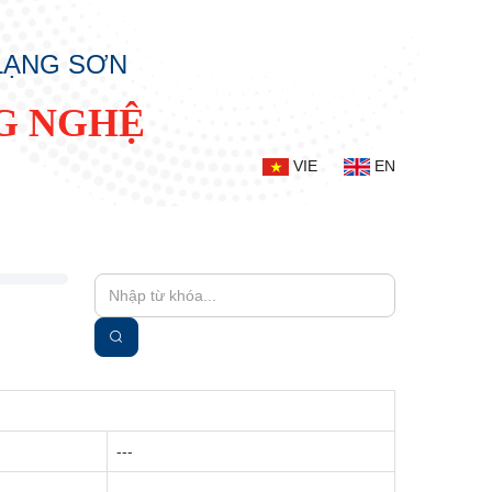
 LẠNG SƠN
G NGHỆ
VIE
EN
---
---