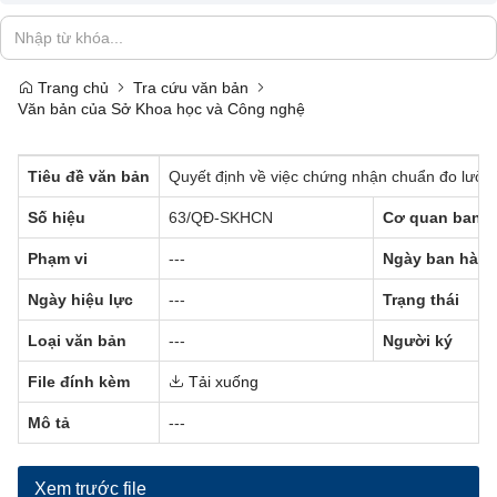
Trang chủ
Tra cứu văn bản
Văn bản của Sở Khoa học và Công nghệ
Tiêu đề văn bản
Quyết định về việc chứng nhận chuẩn đo lườn
Số hiệu
63/QĐ-SKHCN
Cơ quan ban 
Phạm vi
---
Ngày ban hàn
Ngày hiệu lực
---
Trạng thái
Loại văn bản
---
Người ký
File đính kèm
Tải xuống
Mô tả
---
Xem trước file