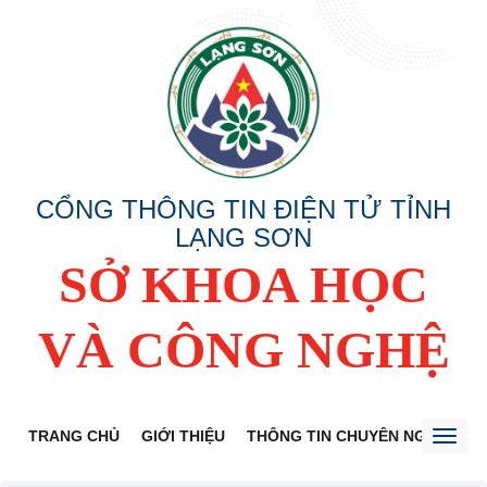
CỔNG THÔNG TIN ĐIỆN TỬ TỈNH
LẠNG SƠN
SỞ KHOA HỌC
VÀ CÔNG NGHỆ
TRANG CHỦ
GIỚI THIỆU
THÔNG TIN CHUYÊN NGÀNH
Toggl
naviga