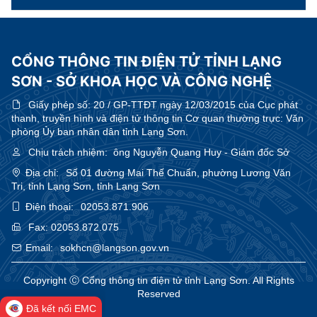
CỔNG THÔNG TIN ĐIỆN TỬ TỈNH LẠNG
SƠN - SỞ KHOA HỌC VÀ CÔNG NGHỆ
Giấy phép số:
20 / GP-TTĐT ngày 12/03/2015 của Cục phát
thanh, truyền hình và điện tử thông tin Cơ quan thường trực: Văn
phòng Ủy ban nhân dân tỉnh Lạng Sơn.
Chịu trách nhiệm:
ông Nguyễn Quang Huy - Giám đốc Sở
Địa chỉ:
Số 01 đường Mai Thế Chuẩn, phường Lương Văn
Tri, tỉnh Lạng Sơn, tỉnh Lạng Sơn
Điện thoại:
02053.871.906
Fax:
02053.872.075
Email:
sokhcn@langson.gov.vn
Copyright Ⓒ Cổng thông tin điện tử tỉnh Lạng Sơn. All Rights
Reserved
Đã kết nối EMC