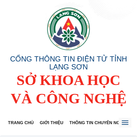
CỔNG THÔNG TIN ĐIỆN TỬ TỈNH
LẠNG SƠN
SỞ KHOA HỌC
VÀ CÔNG NGHỆ
TRANG CHỦ
GIỚI THIỆU
THÔNG TIN CHUYÊN NGÀNH
Toggl
naviga