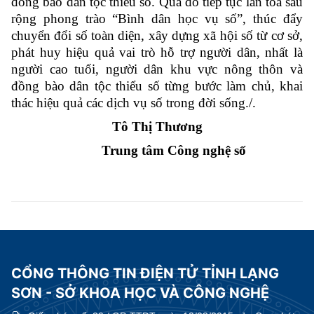
đồng bào dân tộc thiểu số. Qua đó tiếp tục lan tỏa sâu
rộng phong trào “Bình dân học vụ số”, thúc đẩy
chuyển đổi số toàn diện, xây dựng xã hội số từ cơ sở,
phát huy hiệu quả vai trò hỗ trợ người dân, nhất là
người cao tuổi, người dân khu vực nông thôn và
đồng bào dân tộc thiểu số từng bước làm chủ, khai
thác hiệu quả các dịch vụ số trong đời sống./.
Tô Thị Thương
Trung tâm Công nghệ số
CỔNG THÔNG TIN ĐIỆN TỬ TỈNH LẠNG
SƠN - SỞ KHOA HỌC VÀ CÔNG NGHỆ