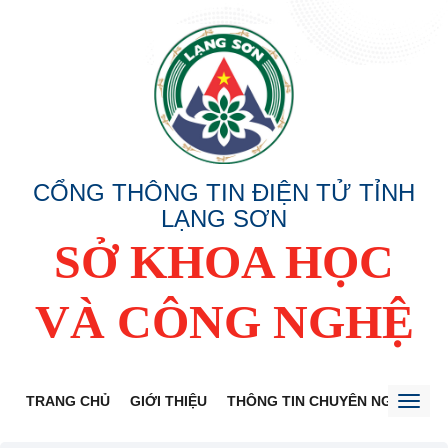
CỔNG THÔNG TIN ĐIỆN TỬ TỈNH
LẠNG SƠN
SỞ KHOA HỌC
VÀ CÔNG NGHỆ
TRANG CHỦ
GIỚI THIỆU
THÔNG TIN CHUYÊN NGÀNH
Toggl
naviga