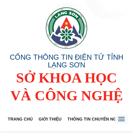
CỔNG THÔNG TIN ĐIỆN TỬ TỈNH
LẠNG SƠN
SỞ KHOA HỌC
VÀ CÔNG NGHỆ
TRANG CHỦ
GIỚI THIỆU
THÔNG TIN CHUYÊN NGÀNH
Toggl
naviga