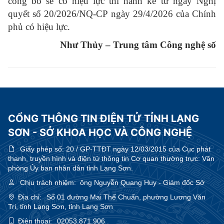
công bố sẽ có hiệu lực thi hành kể từ ngày Nghị
quyết số 20/2026/NQ-CP ngày 29/4/2026 của Chính
phủ có hiệu lực.
Như Thủy – Trung tâm Công nghệ số
CỔNG THÔNG TIN ĐIỆN TỬ TỈNH LẠNG
SƠN - SỞ KHOA HỌC VÀ CÔNG NGHỆ
Giấy phép số:
20 / GP-TTĐT ngày 12/03/2015 của Cục phát
thanh, truyền hình và điện tử thông tin Cơ quan thường trực: Văn
phòng Ủy ban nhân dân tỉnh Lạng Sơn.
Chịu trách nhiệm:
ông Nguyễn Quang Huy - Giám đốc Sở
Địa chỉ:
Số 01 đường Mai Thế Chuẩn, phường Lương Văn
Tri, tỉnh Lạng Sơn, tỉnh Lạng Sơn
Điện thoại:
02053.871.906