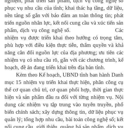
nghiệm, phát triển sản phẩm, dịch vụ công nghệ số
phục vụ nhu cầu của tỉnh; khai thác hạ tầng, dữ liệu,
nền tảng số gắn với bảo đảm an toàn thông tin; phát
triển nguồn nhân lực, kết nối cung cầu và xúc tiến sản
phẩm, dịch vụ công nghệ số.
Các
nhiệm vụ được triển khai theo hướng có trọng tâm,
phù hợp với điều kiện thực tiễn, thẩm quyền và khả
năng cân đối nguồn lực của địa phương; ưu tiên các
nhiệm vụ có nhu cầu rõ, gắn với các chương trình, kế
hoạch, đề án đang triển khai trên địa bàn tỉnh.
Kèm theo Kế hoạch, UBND tỉnh ban hành Danh
mục 15 nhiệm vụ triển khai thực hiện, phân công cụ
thể cơ quan chủ trì, cơ quan phối hợp, thời gian thực
hiện và sản phẩm đầu ra đối với từng nhiệm vụ. Nội
dung các nhiệm vụ tập trung vào tuyên truyền, phổ
biến chính sách; xây dựng thông tin, dữ liệu phục vụ
quản lý; tổng hợp nhu cầu, bài toán công nghệ số; kết
nối cung cầu, giới thiệu, quảng bá sản phẩm, dịch vụ