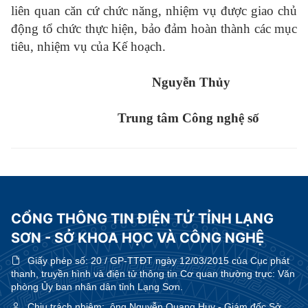
liên quan căn cứ chức năng, nhiệm vụ được giao chủ
động tổ chức thực hiện, bảo đảm hoàn thành các mục
tiêu, nhiệm vụ của Kế hoạch.
Nguyễn Thủy
Trung tâm Công nghệ số
CỔNG THÔNG TIN ĐIỆN TỬ TỈNH LẠNG
SƠN - SỞ KHOA HỌC VÀ CÔNG NGHỆ
Giấy phép số:
20 / GP-TTĐT ngày 12/03/2015 của Cục phát
thanh, truyền hình và điện tử thông tin Cơ quan thường trực: Văn
phòng Ủy ban nhân dân tỉnh Lạng Sơn.
Chịu trách nhiệm:
ông Nguyễn Quang Huy - Giám đốc Sở