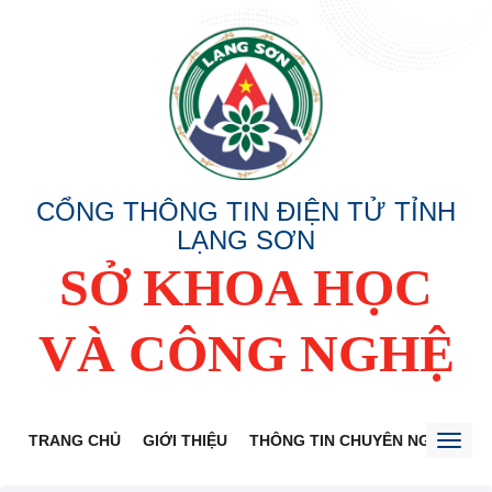
CỔNG THÔNG TIN ĐIỆN TỬ TỈNH
LẠNG SƠN
SỞ KHOA HỌC
VÀ CÔNG NGHỆ
TRANG CHỦ
GIỚI THIỆU
THÔNG TIN CHUYÊN NGÀNH
Toggl
naviga