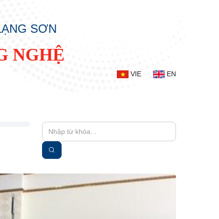
 LẠNG SƠN
G NGHỆ
VIE
EN