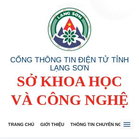
CỔNG THÔNG TIN ĐIỆN TỬ TỈNH
LẠNG SƠN
SỞ KHOA HỌC
VÀ CÔNG NGHỆ
TRANG CHỦ
GIỚI THIỆU
THÔNG TIN CHUYÊN NGÀNH
Toggl
naviga