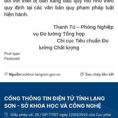
đối với thiết bị bán xăng dầu quy mô nhỏ theo
quy định tại các văn bản quy phạm pháp luật
hiện hành.
Thanh Tú – Phòng Nghiệp
vụ Đo lường Tổng hợp
Chi cục Tiêu chuẩn Đo
lường Chất lượng
Post type
Featured
Nguồn:
sokhcn.langson.gov.vn
Sao chép liên kết
CỔNG THÔNG TIN ĐIỆN TỬ TỈNH LẠNG
SƠN - SỞ KHOA HỌC VÀ CÔNG NGHỆ
Giấy phép số:
20 / GP-TTĐT ngày 12/03/2015 của Cục phát