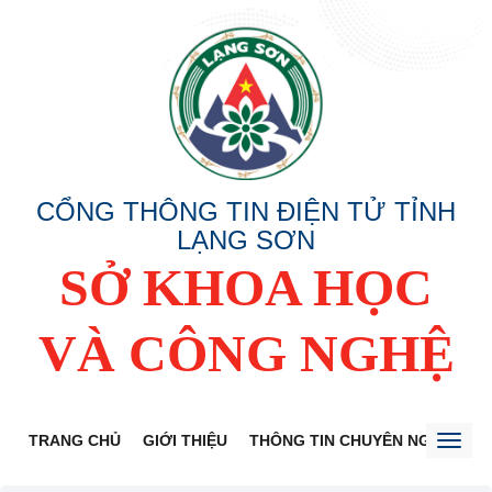
CỔNG THÔNG TIN ĐIỆN TỬ TỈNH
LẠNG SƠN
SỞ KHOA HỌC
VÀ CÔNG NGHỆ
TRANG CHỦ
GIỚI THIỆU
THÔNG TIN CHUYÊN NGÀNH
Toggl
naviga