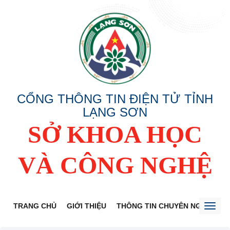
CỔNG THÔNG TIN ĐIỆN TỬ TỈNH
LẠNG SƠN
SỞ KHOA HỌC
VÀ CÔNG NGHỆ
TRANG CHỦ
GIỚI THIỆU
THÔNG TIN CHUYÊN NGÀNH
Toggl
naviga