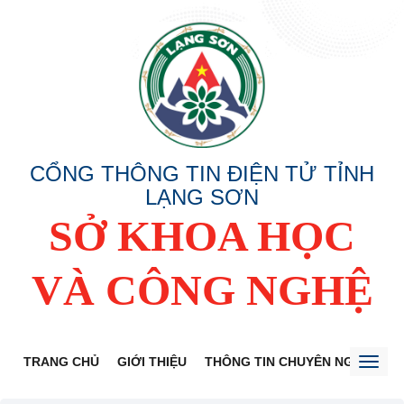
CỔNG THÔNG TIN ĐIỆN TỬ TỈNH
LẠNG SƠN
SỞ KHOA HỌC
VÀ CÔNG NGHỆ
TRANG CHỦ
GIỚI THIỆU
THÔNG TIN CHUYÊN NGÀNH
Toggl
naviga