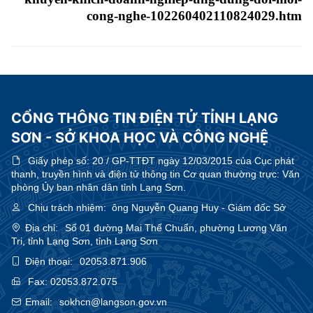
cong-nghe-102260402110824029.htm
CỔNG THÔNG TIN ĐIỆN TỬ TỈNH LẠNG
SƠN - SỞ KHOA HỌC VÀ CÔNG NGHỆ
Giấy phép số:
20 / GP-TTĐT ngày 12/03/2015 của Cục phát
thanh, truyền hình và điện tử thông tin Cơ quan thường trực: Văn
phòng Ủy ban nhân dân tỉnh Lạng Sơn.
Chịu trách nhiệm:
ông Nguyễn Quang Huy - Giám đốc Sở
Địa chỉ:
Số 01 đường Mai Thế Chuẩn, phường Lương Văn
Tri, tỉnh Lạng Sơn, tỉnh Lạng Sơn
Điện thoại:
02053.871.906
Fax:
02053.872.075
Email:
sokhcn@langson.gov.vn