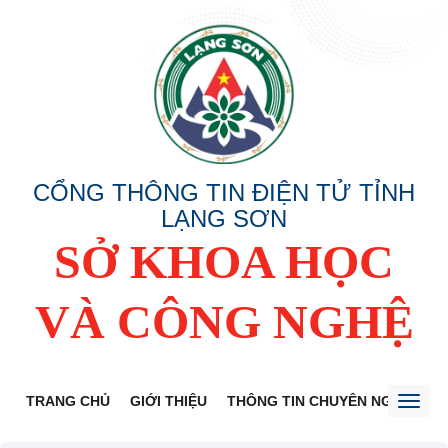
CỔNG THÔNG TIN ĐIỆN TỬ TỈNH
LẠNG SƠN
SỞ KHOA HỌC
VÀ CÔNG NGHỆ
TRANG CHỦ
GIỚI THIỆU
THÔNG TIN CHUYÊN NGÀNH
Toggl
naviga