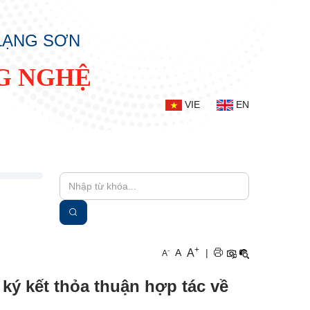
 LẠNG SƠN
G NGHỆ
VIE
EN
+
A
-
A
|
A
ý kết thỏa thuận hợp tác về