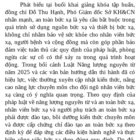
Phát biểu tại buổi khai giảng khóa tập huấn,
đồng chí Đỗ Thu Hạnh, Phó Giám đốc Sở KH&CN
nhấn mạnh, an toàn bức xạ là yêu cầu bắt buộc trong
quá trình sử dụng nguồn bức xạ và thiết bị bức xạ,
không chỉ nhằm bảo vệ sức khỏe cho nhân viên bức
xạ, người bệnh và cộng đồng mà còn góp phần bảo
đảm việc tuân thủ các quy định của pháp luật, phòng
ngừa các sự cố có thể xảy ra trong quá trình hoạt
động. Trong bối cảnh Luật Năng lượng nguyên từ
năm 2025 và các văn bản hướng dẫn thi hành đã có
hiệu lực, việc thường xuyên cập nhật kiến thức, nâng
cao năng lực chuyên môn cho đội ngũ nhân viên bức
xạ càng có ý nghĩa quan trọng. Theo quy định của
pháp luật về năng lượng nguyên từ và an toàn bức xạ,
nhân viên bức xạ và người phụ trách an toàn bức xạ
phải được đào tạo, bồi dưỡng kiến thức chuyên môn
và được cấp chứng chỉ đào tạo an toàn bức xạ theo
định kỳ để đáp ứng các điều kiện hành nghề và thực
hiện công việc bức xạ theo đúng quy định. Do đó,