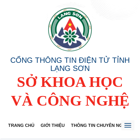
CỔNG THÔNG TIN ĐIỆN TỬ TỈNH
LẠNG SƠN
SỞ KHOA HỌC
VÀ CÔNG NGHỆ
TRANG CHỦ
GIỚI THIỆU
THÔNG TIN CHUYÊN NGÀNH
Toggl
naviga