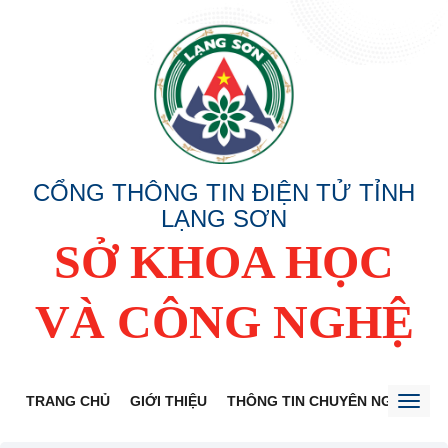
CỔNG THÔNG TIN ĐIỆN TỬ TỈNH
LẠNG SƠN
SỞ KHOA HỌC
VÀ CÔNG NGHỆ
TRANG CHỦ
GIỚI THIỆU
THÔNG TIN CHUYÊN NGÀNH
Toggl
naviga