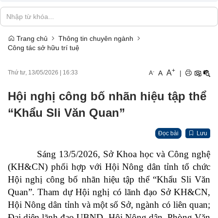
Trang chủ
Thông tin chuyên ngành
Công tác sở hữu trí tuệ
+
A
-
A
|
Thứ tư, 13/05/2026
|
16:33
A
Hội nghị công bố nhãn hiệu tập thể
“Khẩu Sli Văn Quan”
Đọc bài
Lưu
Sáng 13/5/2026, Sở Khoa học và Công nghệ
(KH&CN) phối hợp với Hội Nông dân tỉnh tổ chức
Hội nghị công bố nhãn hiệu tập thể “Khẩu Sli Văn
Quan”. Tham dự Hội nghị có lãnh đạo Sở KH&CN,
Hội Nông dân tỉnh và một số Sở, ngành có liên quan;
Đại diện lãnh đạo UBND, Hội Nông dân, Phòng Văn