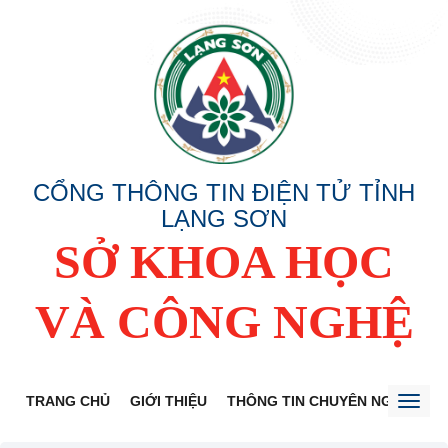
CỔNG THÔNG TIN ĐIỆN TỬ TỈNH
LẠNG SƠN
SỞ KHOA HỌC
VÀ CÔNG NGHỆ
TRANG CHỦ
GIỚI THIỆU
THÔNG TIN CHUYÊN NGÀNH
Toggl
naviga