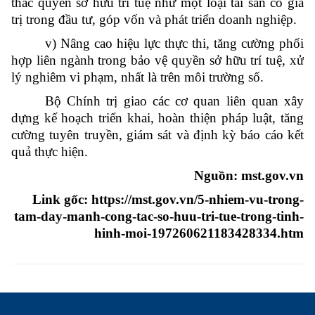
thác quyền sở hữu trí tuệ như một loại tài sản có giá
trị trong đầu tư, góp vốn và phát triển doanh nghiệp.
v) Nâng cao hiệu lực thực thi, tăng cường phối
hợp liên ngành trong bảo vệ quyền sở hữu trí tuệ, xử
lý nghiêm vi phạm, nhất là trên môi trường số.
Bộ Chính trị giao các cơ quan liên quan xây
dựng kế hoạch triển khai, hoàn thiện pháp luật, tăng
cường tuyên truyền, giám sát và định kỳ báo cáo kết
quả thực hiện.
Nguồn: mst.gov.vn
Link gốc: https://mst.gov.vn/5-nhiem-vu-trong-
tam-day-manh-cong-tac-so-huu-tri-tue-trong-tinh-
hinh-moi-197260621183428334.htm