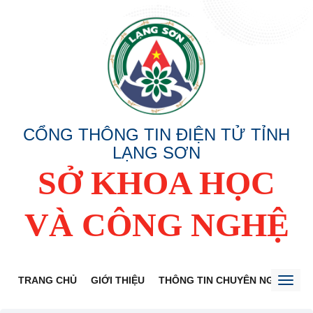
CỔNG THÔNG TIN ĐIỆN TỬ TỈNH
LẠNG SƠN
SỞ KHOA HỌC
VÀ CÔNG NGHỆ
TRANG CHỦ
GIỚI THIỆU
THÔNG TIN CHUYÊN NGÀNH
Toggl
naviga