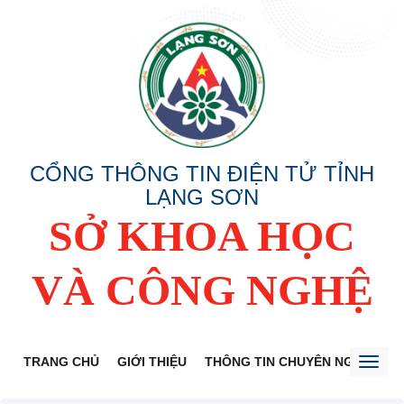
CỔNG THÔNG TIN ĐIỆN TỬ TỈNH
LẠNG SƠN
SỞ KHOA HỌC
VÀ CÔNG NGHỆ
TRANG CHỦ
GIỚI THIỆU
THÔNG TIN CHUYÊN NGÀNH
Toggl
naviga