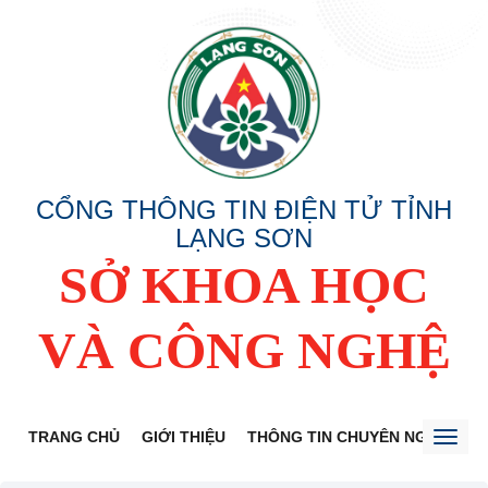
CỔNG THÔNG TIN ĐIỆN TỬ TỈNH
LẠNG SƠN
SỞ KHOA HỌC
VÀ CÔNG NGHỆ
TRANG CHỦ
GIỚI THIỆU
THÔNG TIN CHUYÊN NGÀNH
Toggl
naviga