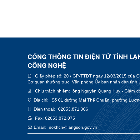
CỔNG THÔNG TIN ĐIỆN TỬ TỈNH LẠ
CÔNG NGHỆ
Giấy phép số:
20 / GP-TTĐT ngày 12/03/2015 của Cục
Cơ quan thường trực: Văn phòng Ủy ban nhân dân tỉnh 
Chịu trách nhiệm:
ông Nguyễn Quang Huy - Giám đ
Địa chỉ:
Số 01 đường Mai Thế Chuẩn, phường Lương 
Điện thoại:
02053.871.906
Fax:
02053.872.075
Email:
sokhcn@langson.gov.vn