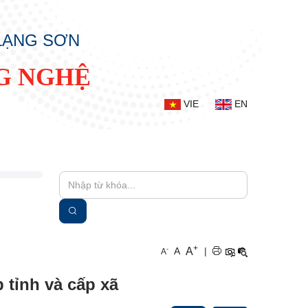
 LẠNG SƠN
G NGHỆ
VIE
EN
+
A
-
A
|
A
 tỉnh và cấp xã