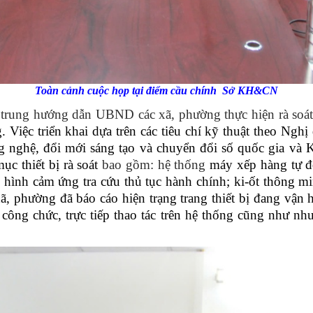
Toàn cảnh cuộc họp tại điểm cầu chính Sở KH&CN
ung hướng dẫn UBND các xã, phường thực hiện rà soát 
Việc triển khai dựa trên các tiêu chí kỹ thuật theo N
công nghệ, đổi mới sáng tạo và chuyển đổi số quốc gia
c thiết bị rà soát
bao gồm: hệ thống
máy xếp hàng tự đ
hình cảm ứng tra cứu thủ tục hành chính; ki-ốt thông mi
 phường đã báo cáo hiện trạng trang thiết bị đang vận h
ông chức, trực tiếp thao tác trên hệ thống cũng như nhu 