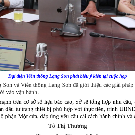
Đại diện Viễn thông Lạng Sơn phát biểu ý kiến tại cuộc họp
n và Viễn thông Lạng Sơn đã giới thiệu các giải pháp 
mới vào vận hành.
n cơ sở số liệu báo cáo, Sở sẽ tổng hợp nhu cầu, đề 
 đầu tư trang thiết bị phù hợp với thực tiễn, trình UBN
 phận Một cửa, đáp ứng yêu cầu cải cách hành chính và c
Tô Thị Thương