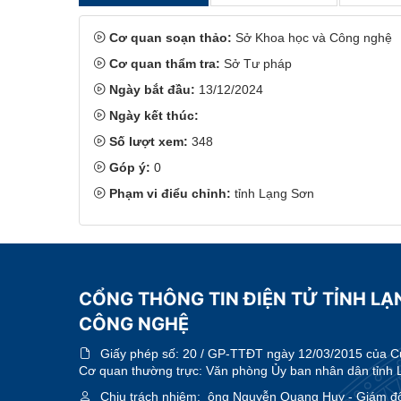
Cơ quan soạn thảo:
Sở Khoa học và Công nghệ
Cơ quan thẩm tra:
Sở Tư pháp
Ngày bắt đầu:
13/12/2024
Ngày kết thúc:
Số lượt xem:
348
Góp ý:
0
Phạm vi điểu chỉnh:
tỉnh Lạng Sơn
CỔNG THÔNG TIN ĐIỆN TỬ TỈNH LẠ
CÔNG NGHỆ
Giấy phép số:
20 / GP-TTĐT ngày 12/03/2015 của Cục
Cơ quan thường trực: Văn phòng Ủy ban nhân dân tỉnh 
Chịu trách nhiệm:
ông Nguyễn Quang Huy - Giám đ