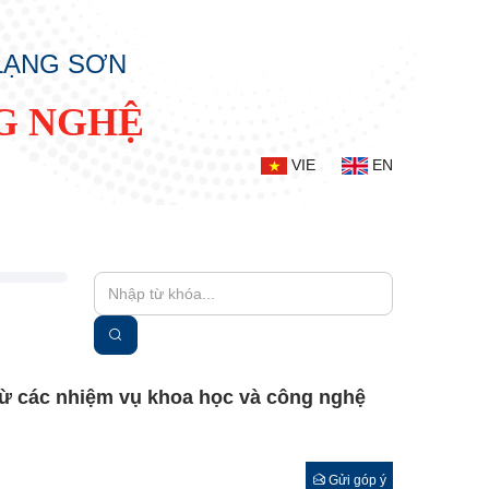
 LẠNG SƠN
G NGHỆ
VIE
EN
từ các nhiệm vụ khoa học và công nghệ
Gửi góp ý