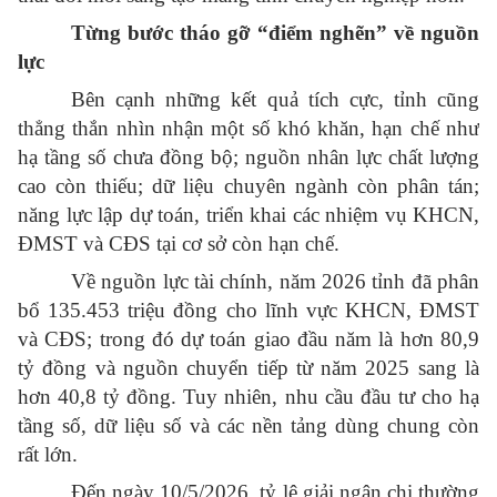
Từng bước tháo gỡ “điểm nghẽn” về nguồn
lực
Bên cạnh những kết quả tích cực, tỉnh cũng
thẳng thắn nhìn nhận một số khó khăn, hạn chế như
hạ tầng số chưa đồng bộ; nguồn nhân lực chất lượng
cao còn thiếu; dữ liệu chuyên ngành còn phân tán;
năng lực lập dự toán, triển khai các nhiệm vụ KHCN,
ĐMST và CĐS tại cơ sở còn hạn chế.
Về nguồn lực tài chính, năm 2026 tỉnh đã phân
bổ 135.453 triệu đồng cho lĩnh vực KHCN, ĐMST
và CĐS; trong đó dự toán giao đầu năm là hơn 80,9
tỷ đồng và nguồn chuyển tiếp từ năm 2025 sang là
hơn 40,8 tỷ đồng. Tuy nhiên, nhu cầu đầu tư cho hạ
tầng số, dữ liệu số và các nền tảng dùng chung còn
rất lớn.
Đến ngày 10/5/2026, tỷ lệ giải ngân chi thường