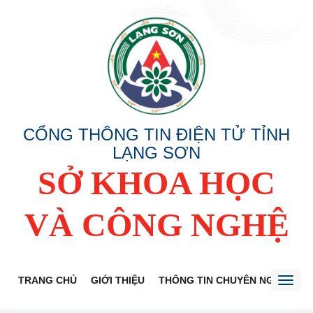
CỔNG THÔNG TIN ĐIỆN TỬ TỈNH
LẠNG SƠN
SỞ KHOA HỌC
VÀ CÔNG NGHỆ
TRANG CHỦ
GIỚI THIỆU
THÔNG TIN CHUYÊN NGÀNH
Toggl
naviga