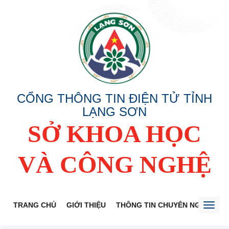
CỔNG THÔNG TIN ĐIỆN TỬ TỈNH
LẠNG SƠN
SỞ KHOA HỌC
VÀ CÔNG NGHỆ
TRANG CHỦ
GIỚI THIỆU
THÔNG TIN CHUYÊN NGÀNH
Toggl
naviga