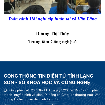
Toàn cảnh Hội nghị tập huấn tại xã Văn Lãng
Dương Thị Thủy
Trung tâm Công nghệ số
CỔNG THÔNG TIN ĐIỆN TỬ TỈNH LẠNG
SƠN - SỞ KHOA HỌC VÀ CÔNG NGHỆ
Giấy phép số:
20 / GP-TTĐT ngày 12/03/2015 của Cục phát
thanh, truyền hình và điện tử thông tin Cơ quan thường trực: Văn
phòng Ủy ban nhân dân tỉnh Lạng Sơn.