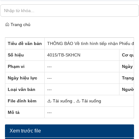
Trang chủ
Tiêu đề văn bản
THÔNG BÁO Về tình hình tiếp nhận Phiếu đăn
Số hiệu
4015/TB-SKHCN
Cơ qua
Phạm vi
---
Ngày b
Ngày hiệu lực
---
Trạng t
Loại văn bản
---
Người 
File đính kèm
Tải xuống
,
Tải xuống
Mô tả
---
Xem trước file