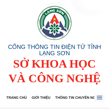
CỔNG THÔNG TIN ĐIỆN TỬ TỈNH
LẠNG SƠN
SỞ KHOA HỌC
VÀ CÔNG NGHỆ
TRANG CHỦ
GIỚI THIỆU
THÔNG TIN CHUYÊN NGÀNH
Toggl
naviga