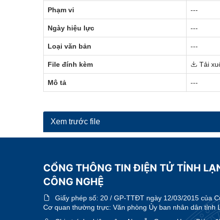
Phạm vi
---
Ngày hiệu lực
---
Loại văn bản
---
File đính kèm
Tải xu
Mô tả
---
Xem trước file
CỔNG THÔNG TIN ĐIỆN TỬ TỈNH LẠ
CÔNG NGHỆ
Giấy phép số:
20 / GP-TTĐT ngày 12/03/2015 của Cục
Cơ quan thường trực: Văn phòng Ủy ban nhân dân tỉnh 