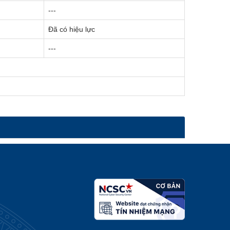
---
Đã có hiệu lực
---