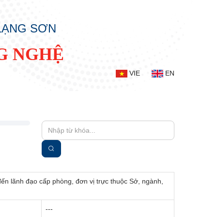
 LẠNG SƠN
G NGHỆ
VIE
EN
đến lãnh đạo cấp phòng, đơn vị trực thuộc Sở, ngành,
---