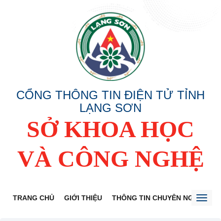
CỔNG THÔNG TIN ĐIỆN TỬ TỈNH
LẠNG SƠN
SỞ KHOA HỌC
VÀ CÔNG NGHỆ
TRANG CHỦ
GIỚI THIỆU
THÔNG TIN CHUYÊN NGÀNH
Toggl
naviga