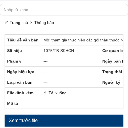
Trang chủ
Thông báo
Tiêu đề văn bản
Mời tham gia thực hiện các gói thầu thuộc Nhiệ
Số hiệu
1075/TB-SKHCN
Cơ quan ban
Phạm vi
---
Ngày ban hà
Ngày hiệu lực
---
Trạng thái
Loại văn bản
---
Người ký
File đính kèm
Tải xuống
Mô tả
---
Xem trước file