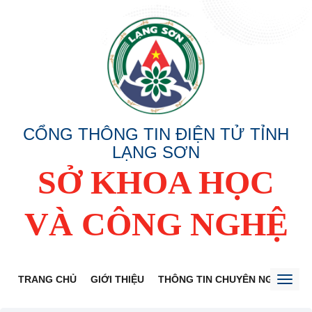
CỔNG THÔNG TIN ĐIỆN TỬ TỈNH
LẠNG SƠN
SỞ KHOA HỌC
VÀ CÔNG NGHỆ
TRANG CHỦ
GIỚI THIỆU
THÔNG TIN CHUYÊN NGÀNH
Toggl
naviga