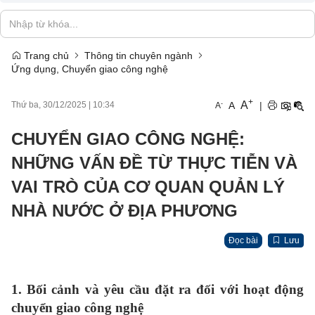
Trang chủ
Thông tin chuyên ngành
Ứng dụng, Chuyển giao công nghệ
+
A
-
A
|
Thứ ba, 30/12/2025
|
10:34
A
CHUYỂN GIAO CÔNG NGHỆ:
NHỮNG VẤN ĐỀ TỪ THỰC TIỄN VÀ
VAI TRÒ CỦA CƠ QUAN QUẢN LÝ
NHÀ NƯỚC Ở ĐỊA PHƯƠNG
Đọc bài
Lưu
1. Bối cảnh và yêu cầu đặt ra đối với hoạt động
chuyển giao công nghệ