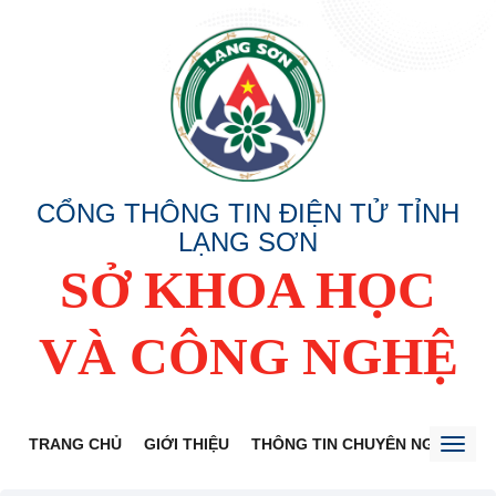
CỔNG THÔNG TIN ĐIỆN TỬ TỈNH
LẠNG SƠN
SỞ KHOA HỌC
VÀ CÔNG NGHỆ
TRANG CHỦ
GIỚI THIỆU
THÔNG TIN CHUYÊN NGÀNH
Toggl
naviga