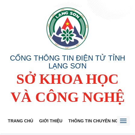
CỔNG THÔNG TIN ĐIỆN TỬ TỈNH
LẠNG SƠN
SỞ KHOA HỌC
VÀ CÔNG NGHỆ
TRANG CHỦ
GIỚI THIỆU
THÔNG TIN CHUYÊN NGÀNH
Toggl
naviga