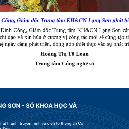
h Công, Giám đốc Trung tâm KH&CN Lạng Sơn phát bi
nh Công, Giám đốc Trung tâm KH&CN Lạng Sơn cảm ơn 
ến chỉ đạo và xin hứa ở cương vị công tác mới sẽ cùng t
 ngày càng phát triển, đóng góp thiết thực vào sự phát t
Hoàng Thị Tố Loan
Trung tâm Công nghệ số
NG SƠN - SỞ KHOA HỌC VÀ
t thanh, truyền hình và điện tử thông tin Cơ
g Sơn.