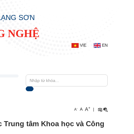
 LẠNG SƠN
G NGHỆ
VIE
EN
+
A
-
A
|
A
ốc Trung tâm Khoa học và Công