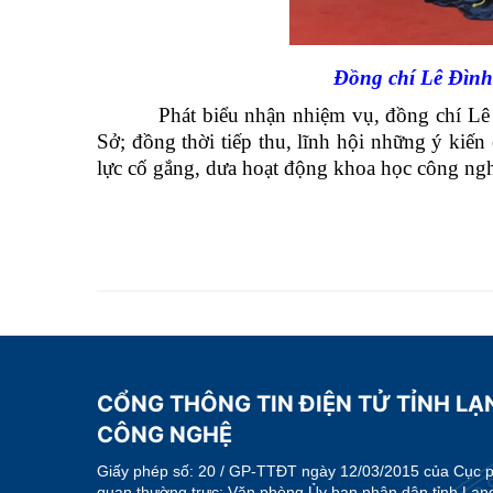
Đồng chí Lê Đìn
Phát biểu nhận nhiệm vụ, đồng chí Lê Đì
Sở; đồng thời tiếp thu, lĩnh hội những ý ki
lực cố gắng, dưa hoạt động khoa học công nghệ
CỔNG THÔNG TIN ĐIỆN TỬ TỈNH LẠ
CÔNG NGHỆ
Giấy phép số:
20 / GP-TTĐT ngày 12/03/2015 của Cục phá
quan thường trực: Văn phòng Ủy ban nhân dân tỉnh Lạn