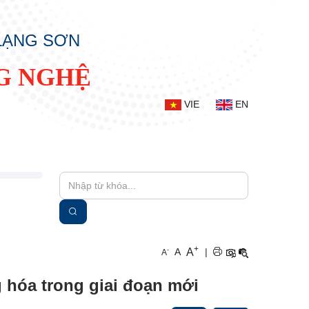
 LẠNG SƠN
G NGHỆ
VIE
EN
+
A
-
A
|
A
 hóa trong giai đoạn mới