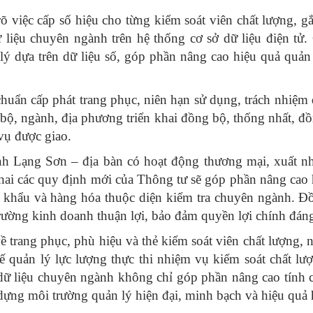
việc cấp số hiệu cho từng kiểm soát viên chất lượng, gắn
 liệu chuyên ngành trên hệ thống cơ sở dữ liệu điện tử.
lý dựa trên dữ liệu số, góp phần nâng cao hiệu quả quản
huẩn cấp phát trang phục, niên hạn sử dụng, trách nhiệm q
 bộ, ngành, địa phương triển khai đồng bộ, thống nhất, đồ
 vụ được giao.
ỉnh Lạng Sơn – địa bàn có hoạt động thương mại, xuất nh
khai các quy định mới của Thông tư sẽ góp phần nâng cao 
p khẩu và hàng hóa thuộc diện kiểm tra chuyên ngành. Đồ
trường kinh doanh thuận lợi, bảo đảm quyền lợi chính đán
p về trang phục, phù hiệu và thẻ kiểm soát viên chất lư
hế quản lý lực lượng thực thi nhiệm vụ kiểm soát chất l
 dữ liệu chuyên ngành không chỉ góp phần nâng cao tính 
dựng môi trường quản lý hiện đại, minh bạch và hiệu quả 