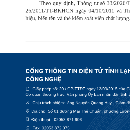
Theo quy định, Thông tư số 33/2026/T
26/2011/TT-BKHCN ngày 04/10/2011 và Thô
hiệu, biển tên và thẻ kiểm soát viên chất lượng
CỔNG THÔNG TIN ĐIỆN TỬ TỈNH LẠ
CÔNG NGHỆ
Giấy phép số:
20 / GP-TTĐT ngày 12/03/2015 của Cục
Cơ quan thường trực: Văn phòng Ủy ban nhân dân tỉnh 
Chịu trách nhiệm:
ông Nguyễn Quang Huy - Giám đ
Địa chỉ:
Số 01 đường Mai Thế Chuẩn, phường Lương 
Điện thoại:
02053.871.906
Fax:
02053.872.075