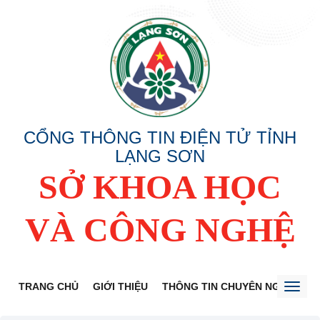
CỔNG THÔNG TIN ĐIỆN TỬ TỈNH
LẠNG SƠN
SỞ KHOA HỌC
VÀ CÔNG NGHỆ
TRANG CHỦ
GIỚI THIỆU
THÔNG TIN CHUYÊN NGÀNH
Toggl
naviga