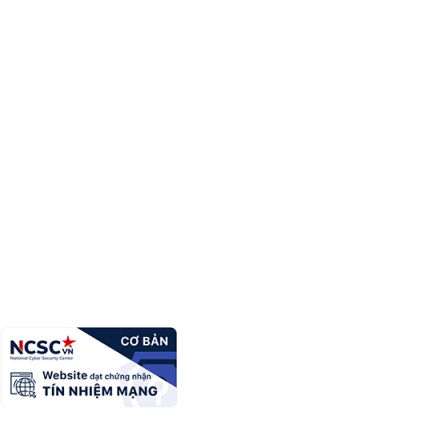
Cổng thông tin điện tử tỉnh Lạng Sơn - Sở Khoa
Học và Công nghệ
Giấy phép số:
20 / GP-TTĐT ngày 12/03/2015 của Cục phát thanh,
truyền hình và điện tử thông tin Cơ quan thường trực: Văn phòng Ủy
ban nhân dân tỉnh Lạng Sơn.
Chịu trách nhiệm:
ông Nguyễn Quang Huy - Giám đốc Sở
Địa chỉ:
Số 01 đường Mai Thế Chuẩn, phường Lương Văn Tri, tỉnh
Lạng Sơn, tỉnh Lạng Sơn
Điện thoại:
02053.871.906
Fax:
02053.872.075
Email:
sokhcn@langson.gov.vn
Copyright Ⓒ Cổng thông tin điện tử tỉnh Lạng Sơn. All Rights