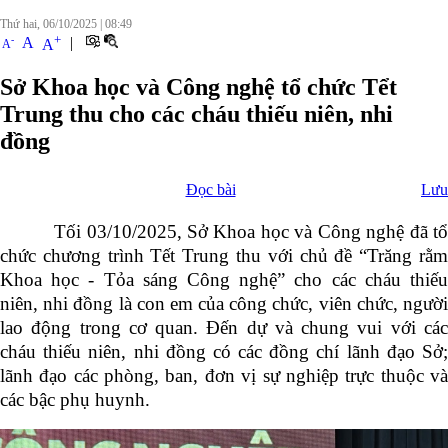
Thứ hai, 06/10/2025
|
08:49
+
-
A
|
A
A
Sở Khoa học và Công nghệ tổ chức Tểt
Trung thu cho các cháu thiếu niên, nhi
đồng
Đọc bài
Lưu
Tối 03/10/2025, Sở Khoa học và Công nghệ đã tổ
chức chương trình Tết Trung thu với chủ đề
“Trăng rằ
Khoa học - Tỏa sáng Công nghệ”
cho các cháu thiế
niên, nhi đồng là con em của công chức, viên chức, người
lao động trong cơ quan. Đến dự và chung vui với các
cháu thiếu niên, nhi đồng có các đồng chí lãnh đạo Sở;
lãnh đạo các phòng, ban, đơn vị sự nghiệp trực thuộc và
các bậc phụ huynh.