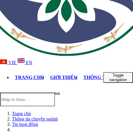
VIE
EN
Toggle
TRANG CHỦ
GIỚI THIỆU
THÔNG TIN CHUYÊ
navigation
Trang chủ
Thông tin chuyên ngành
Tin hoạt động