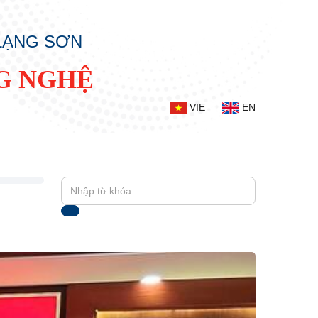
 LẠNG SƠN
G NGHỆ
VIE
EN