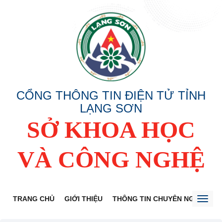
CỔNG THÔNG TIN ĐIỆN TỬ TỈNH
LẠNG SƠN
SỞ KHOA HỌC
VÀ CÔNG NGHỆ
TRANG CHỦ
GIỚI THIỆU
THÔNG TIN CHUYÊN NGÀNH
Toggl
naviga