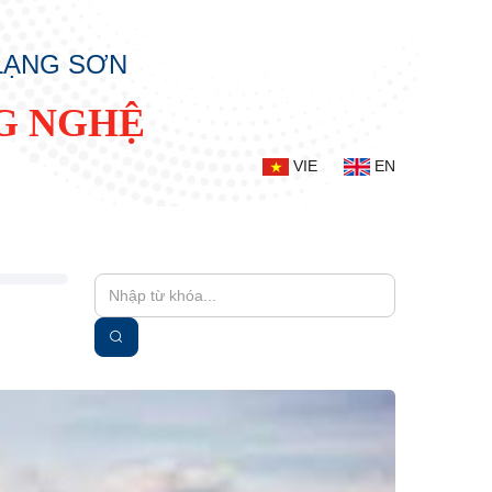
 LẠNG SƠN
G NGHỆ
VIE
EN