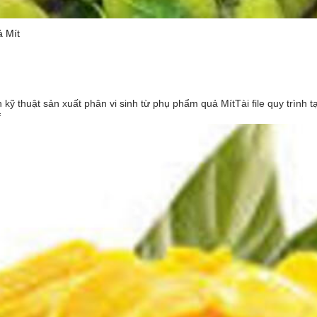
ả Mít
 kỹ thuật sản xuất phân vi sinh từ phụ phẩm quả MítTài file quy trình 
f