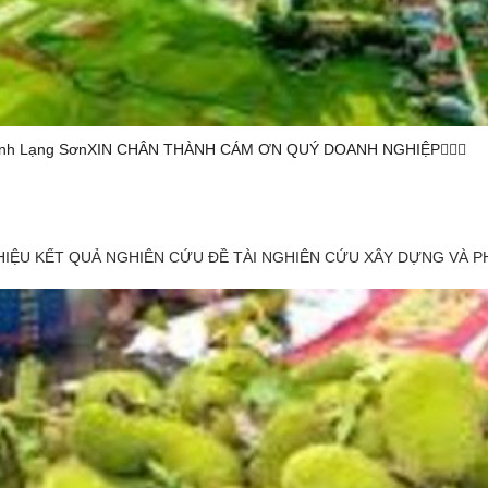
ơn, tỉnh Lạng SơnXIN CHÂN THÀNH CÁM ƠN QUÝ DOANH NGHIỆP
IỆU KẾT QUẢ NGHIÊN CỨU ĐỀ TÀI NGHIÊN CỨU XÂY DỰNG VÀ P