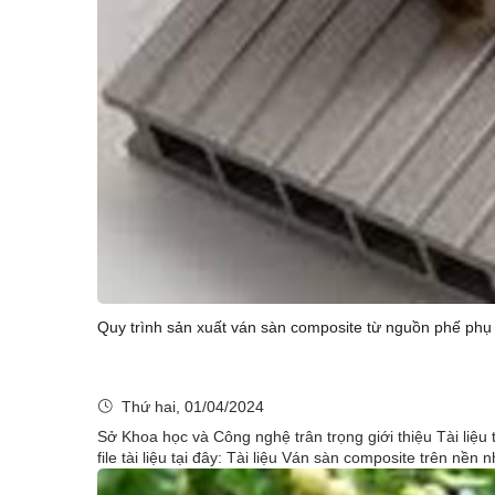
Quy trình sản xuất ván sàn composite từ nguồn phế ph
Thứ hai, 01/04/2024
Sở Khoa học và Công nghệ trân trọng giới thiệu Tài li
file tài liệu tại đây: Tài liệu Ván sàn composite trên nền