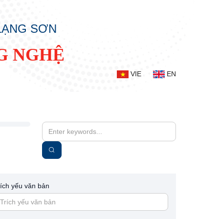
 LẠNG SƠN
G NGHỆ
VIE
EN
rích yếu văn bản